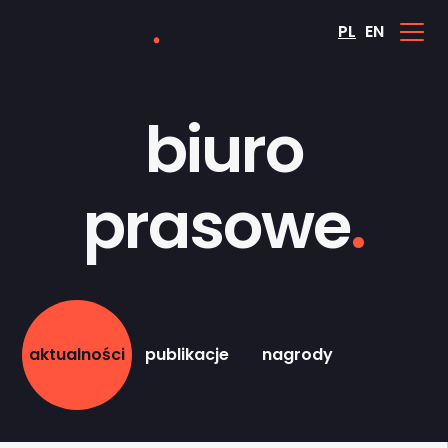
PL
EN
biuro
prasowe
.
aktualności
publikacje
nagrody