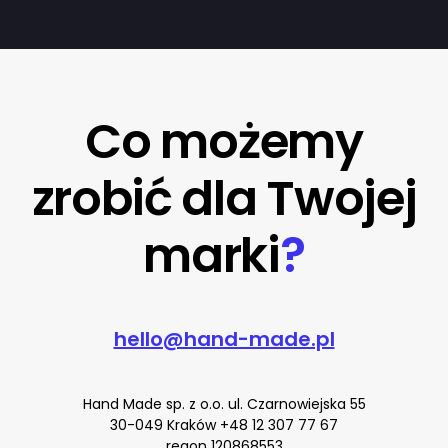
Co możemy
zrobić dla Twojej
marki
?
hello@hand-made.pl
Hand Made sp. z o.o. ul. Czarnowiejska 55
30-049 Kraków
+48 12 307 77 67
regon 120868553