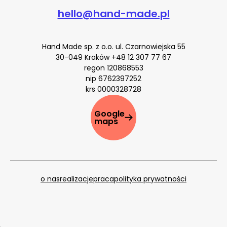
hello@hand-made.pl
Hand Made sp. z o.o. ul. Czarnowiejska 55
30-049 Kraków
+48 12 307 77 67
regon 120868553
nip 6762397252
krs 0000328728
Google
maps
o nas
realizacje
praca
polityka prywatności