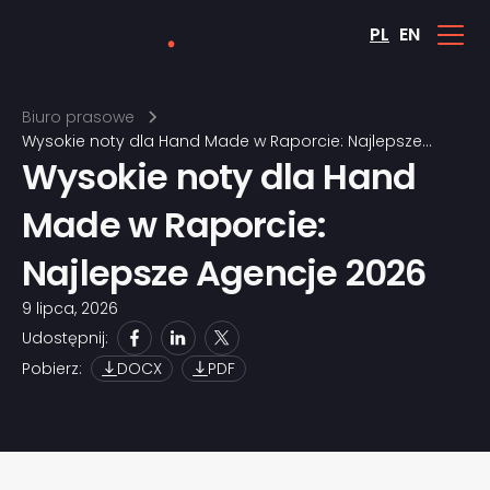
PL
EN
Biuro prasowe
Wysokie noty dla Hand Made w Raporcie: Najlepsze
Wysokie noty dla Hand
Agencje 2026
Made w Raporcie:
Najlepsze Agencje 2026
9 lipca, 2026
Udostępnij:
Pobierz:
DOCX
PDF