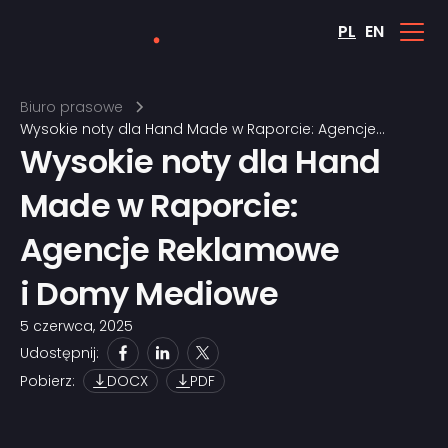
PL
EN
Biuro prasowe
Wysokie noty dla Hand Made w Raporcie: Agencje
Wysokie noty dla Hand
Reklamowe i Domy Mediowe
Made w Raporcie:
Agencje Reklamowe
i Domy Mediowe
5 czerwca, 2025
Udostępnij:
Pobierz:
DOCX
PDF