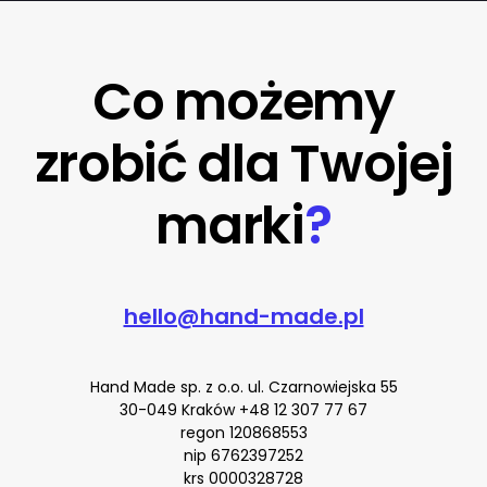
Co możemy
zrobić dla Twojej
marki
?
hello@hand-made.pl
Hand Made sp. z o.o. ul. Czarnowiejska 55
30-049 Kraków
+48 12 307 77 67
regon 120868553
nip 6762397252
krs 0000328728