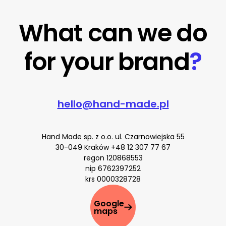
What can we do
for your brand
?
hello@hand-made.pl
Hand Made sp. z o.o. ul. Czarnowiejska 55
30-049 Kraków
+48 12 307 77 67
regon 120868553
nip 6762397252
krs 0000328728
Google
maps