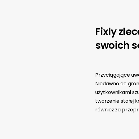
Fixly zl
swoich s
Przyciągające uwa
Niedawno do grona
użytkownikami szu
tworzenie stałej k
również za przepro