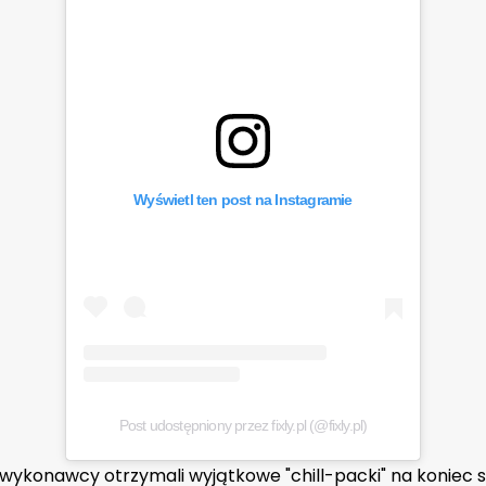
Wyświetl ten post na Instagramie
Post udostępniony przez fixly.pl (@fixly.pl)
 wykonawcy otrzymali wyjątkowe "chill-packi" na koniec 