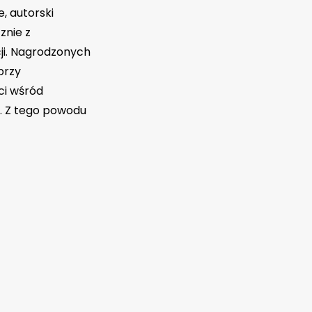
, autorski
znie z
cji. Nagrodzonych
przy
ci wśród
. Z tego powodu