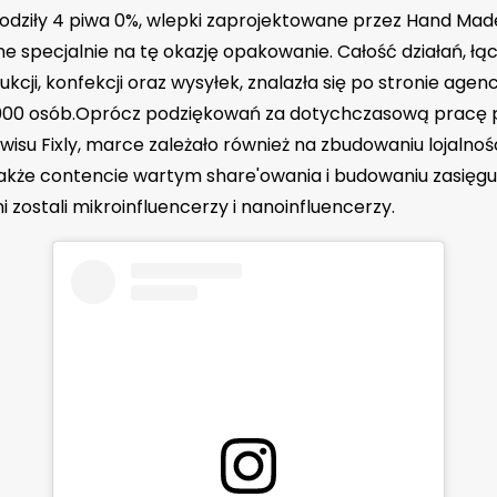
dziły 4 piwa 0%, wlepki zaprojektowane przez Hand Made
ne specjalnie na tę okazję opakowanie. Całość działań, łąc
cji, konfekcji oraz wysyłek, znalazła się po stronie agen
1000 osób.Oprócz podziękowań za dotychczasową pracę 
wisu Fixly, marce zależało również na zbudowaniu lojalnoś
akże contencie wartym share'owania i budowaniu zasięgu
i zostali mikroinfluencerzy i nanoinfluencerzy.