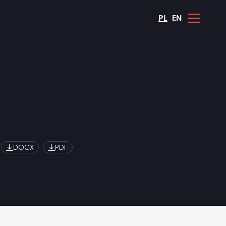
PL
EN
DOCX
PDF