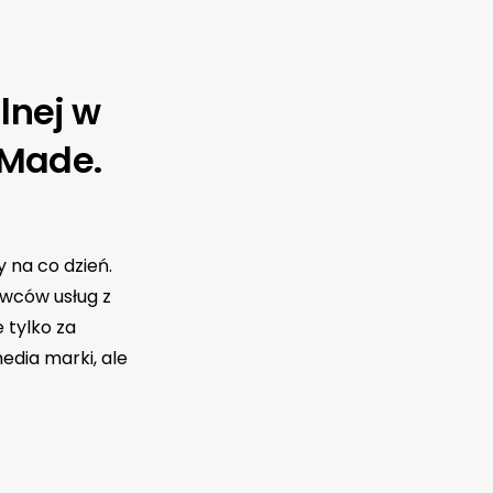
lnej w
 Made.
 na co dzień.
awców usług z
 tylko za
media marki, ale