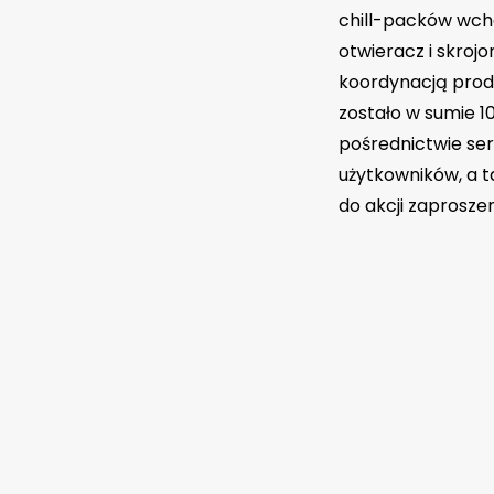
chill-packów wcho
otwieracz i skrojo
koordynacją produk
zostało w sumie 
pośrednictwie ser
użytkowników, a t
do akcji zaproszen