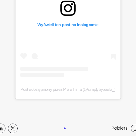
Wyświetl ten post na Instagramie
Post udostępniony przez P a u l i n a (@simplybypaula_)
Pobierz: