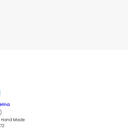
ełna
r Hand Made
72