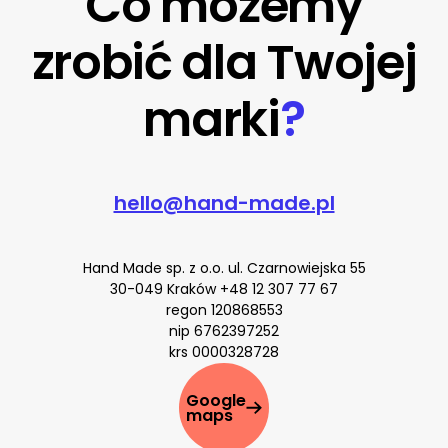
Co możemy
zrobić dla Twojej
marki
?
hello@hand-made.pl
Hand Made sp. z o.o. ul. Czarnowiejska 55
30-049 Kraków
+48 12 307 77 67
regon 120868553
nip 6762397252
krs 0000328728
Google
maps