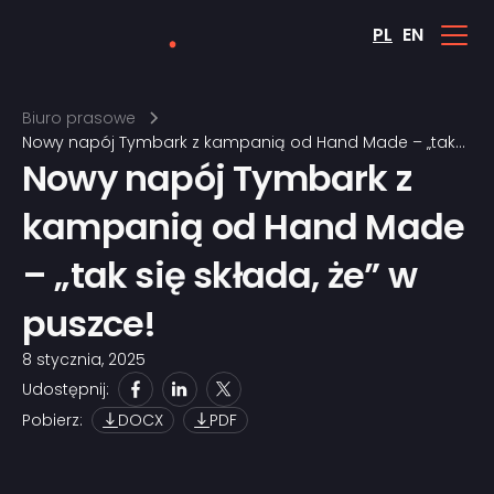
PL
EN
Biuro prasowe
Nowy napój Tymbark z kampanią od Hand Made – „tak
Nowy napój Tymbark z
się składa, że” w puszce!
kampanią od Hand Made
– „tak się składa, że” w
puszce!
8 stycznia, 2025
Udostępnij:
Pobierz:
DOCX
PDF