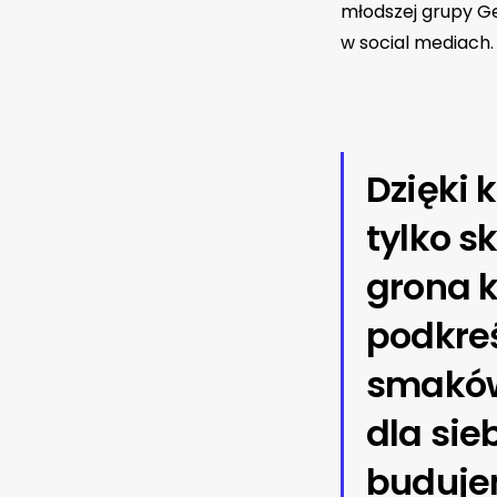
młodszej grupy Gen
w social mediach.
Dzięki 
tylko s
grona 
podkre
smaków
dla sie
budujem