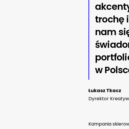
akcent
trochę 
nam się
świado
portfol
w Polsc
Łukasz Tkacz
Dyrektor Kreaty
Kampania skierow