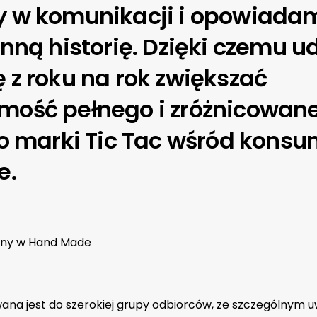
y w komunikacji i opowiada
inną historię. Dzięki czemu u
 z roku na rok zwiększać
mość pełnego i zróżnicowan
io marki Tic Tac wśród kons
e.
wny w Hand Made
ana jest do szerokiej grupy odbiorców, ze szczególnym 