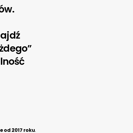
rów.
najdź
ażdego”
lność
e od 2017 roku
.