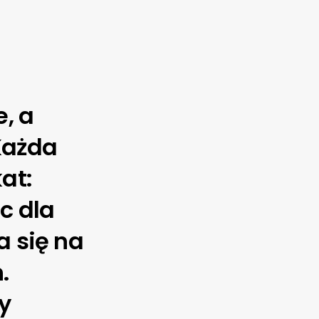
, a
Każda
at:
c dla
a się na
.
y