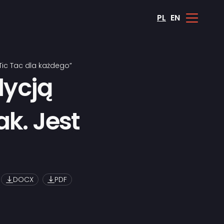
PL
EN
Tic Tac dla każdego”
dycją
k. Jest
DOCX
PDF