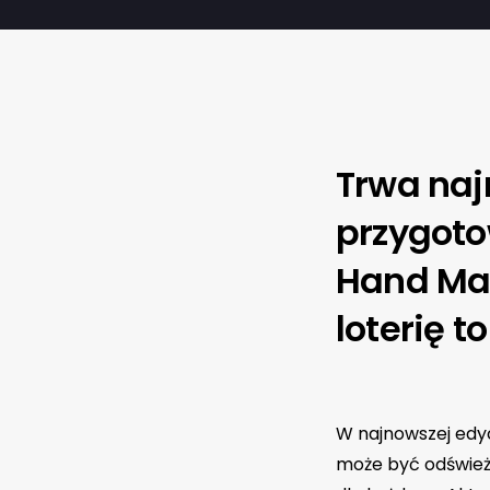
Trwa naj
przygoto
Hand Mad
loterię t
W najnowszej edyc
może być odśwież