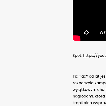
Spot:
https://yo
Tic Tac® od lat 
rozpoczęła kampa
wyjątkowym chara
nagrodami, która
tropikalną wypra