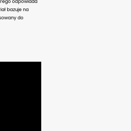
tórego odpowiada
riał bazuje na
osowany do