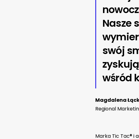
nowocze
Nasze s
wymiern
swój sm
zyskuj
wśród k
Magdalena Łąc
Regional Marketi
Marka Tic Tac® i