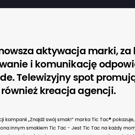
nowsza aktywacja marki, za 
wanie i komunikację odpow
e. Telewizyjny spot promuj
o również kreacja agencji.
ji kampanii „Znajdź swój smak!” marka Tic Tac® pokazuje,
ona innym smakiem Tic Tac - Jest Tic Tac na każdy mome