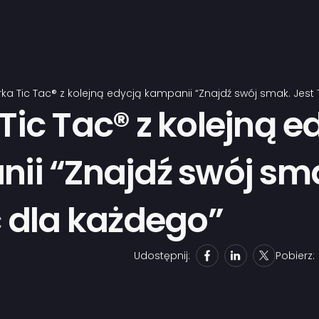
ka Tic Tac® z kolejną edycją kampanii “Znajdź swój smak. Jest 
Tic Tac® z kolejną e
ii “Znajdź swój sma
c dla każdego”
Udostępnij:
Pobierz: