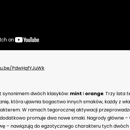
utu.be/PdwHqfYJuWk
jest synonimem dwóch klasyków:
mint
i
orange
. Trzy lata
nię, która ujawnia bogactwo innych smaków, każdy z wł
kterem. W ramach tegorocznej aktywacji przeprowadzon
 dodatkowo promuje dwa nowe smaki. Nagrody główne – 
wę – nawiązują do egzotycznego charakteru tych dwóc