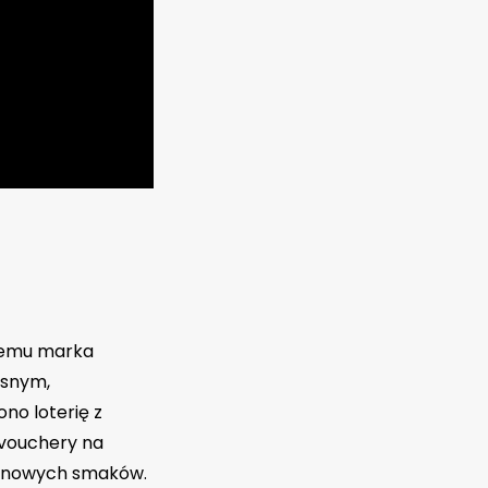
 temu marka
asnym,
o loterię z
vouchery na
h nowych smaków.