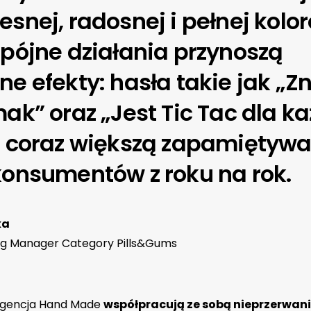
snej, radosnej i pełnej kolo
pójne działania przynoszą
e efekty: hasła takie jak „Z
ak” oraz „Jest Tic Tac dla k
ą coraz większą zapamiętywa
onsumentów z roku na rok.
ka
ng Manager Category Pills&Gums
 agencja Hand Made
współpracują ze sobą nieprzerwani