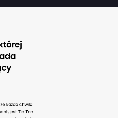
której
iada
ący
 że każda chwila
nt, jest Tic Tac