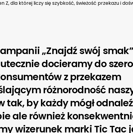
 Z, dla której liczy się szybkość, świeżość przekazu i do
kampanii „Znajdź swój smak”
kutecznie docieramy do szer
konsumentów z przekazem
ślającym różnorodność nasz
 tak, by każdy mógł odnaleź
bie ale również konsekwentn
y wizerunek marki Tic Tac 