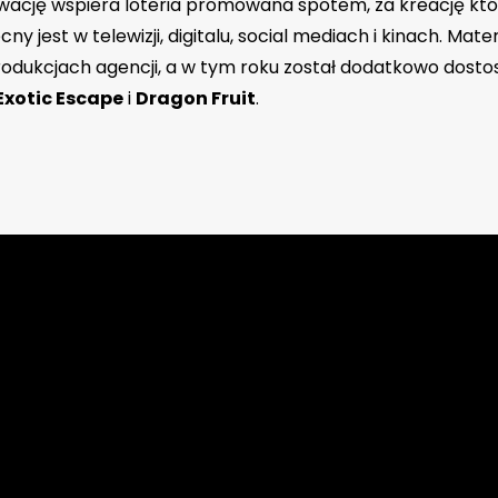
ywację wspiera loteria promowana spotem, za kreację k
ny jest w telewizji, digitalu, social mediach i kinach. Mate
rodukcjach agencji, a w tym roku został dodatkowo dost
Exotic Escape
i
Dragon Fruit
.