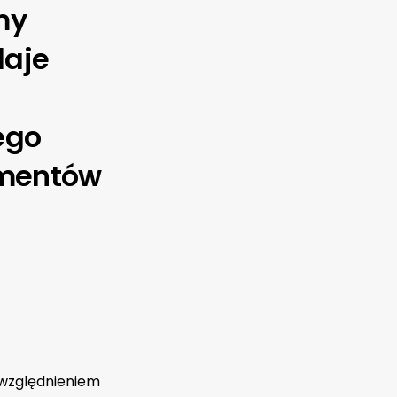
my
daje
ego
umentów
uwzględnieniem