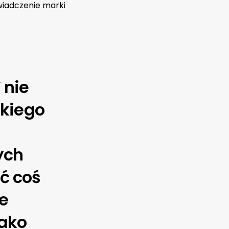
świadczenie marki
 nie
okiego
ych
ć coś
ie
jako