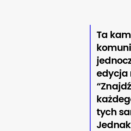
Ta kam
komuni
jednocz
edycja
“Znajdź
każdego
tych s
Jednak