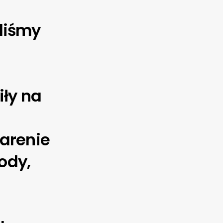
liśmy
iły na
 arenie
rody,