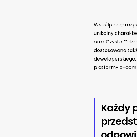
Współpracę rozpo
unikalny charakte
oraz Czysta Odwag
dostosowano takż
deweloperskiego. 
platformy e-com
Każdy 
przeds
odpowie