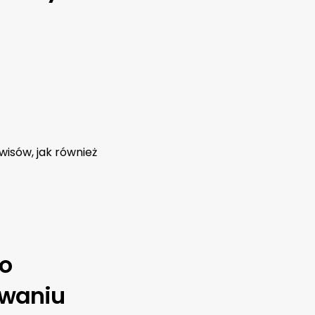
wisów, jak również
o
owaniu