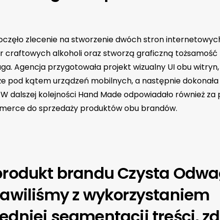
częło zlecenie na stworzenie dwóch stron internetowyc
r craftowych alkoholi oraz stworzą graficzną tożsamość
a. Agencja przygotowała projekt wizualny UI obu witryn,
e pod kątem urządzeń mobilnych, a następnie dokonała 
W dalszej kolejności Hand Made odpowiadało również za p
merce do sprzedaży produktów obu brandów.
produkt brandu Czysta Odw
tawiliśmy z wykorzystaniem
dniej segmentacji treści, zd