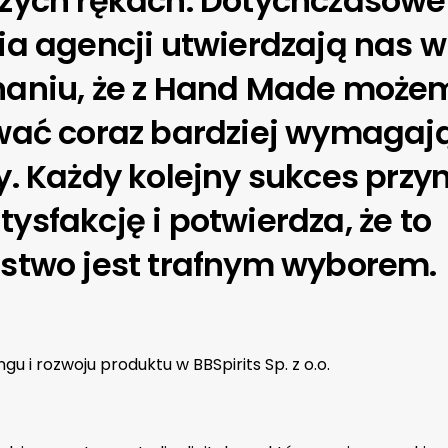
szych rękach. Dotychczasowe
ia agencji utwierdzają nas w
naniu, że z Hand Made może
ować coraz bardziej wymagaj
y. Każdy kolejny sukces przy
ysfakcję i potwierdza, że to
stwo jest trafnym wyborem.
u i rozwoju produktu w BBSpirits Sp. z o.o.