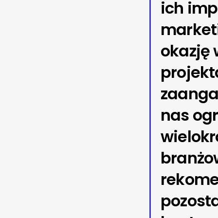
ich im
market
okazję
projekt
zaangaż
nas og
wielokr
branżow
rekomen
pozosta