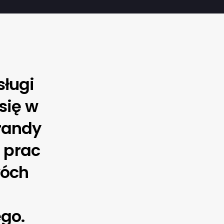
ługi
się w
brandy
s prac
wóch
go.