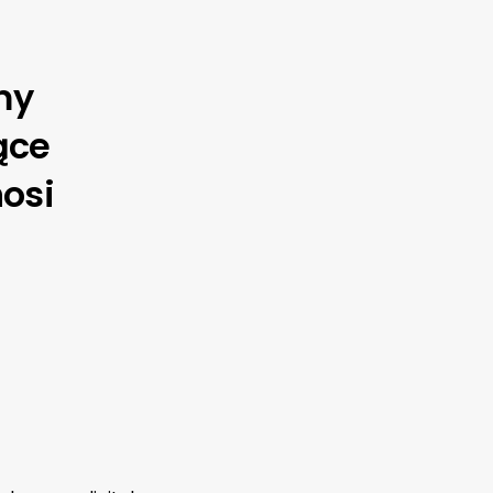
my
ące
nosi