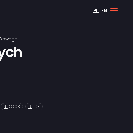
PL
EN
a Odwaga
ych
i
DOCX
PDF