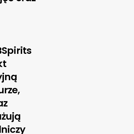
Spirits
kt
yjną
urze,
az
ażują
lniczy