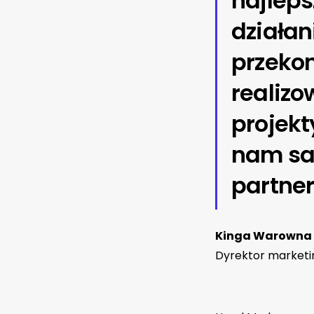
najlep
działan
przeko
realiz
projekt
nam sat
partner
Kinga Warowna
Dyrektor marketing