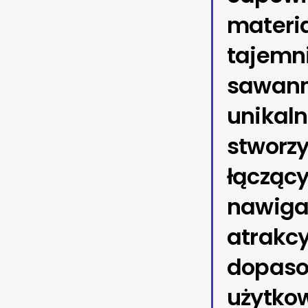
materi
tajemni
sawanny
unikaln
stworz
łączący
nawigac
atrakcy
dopasow
użytkow