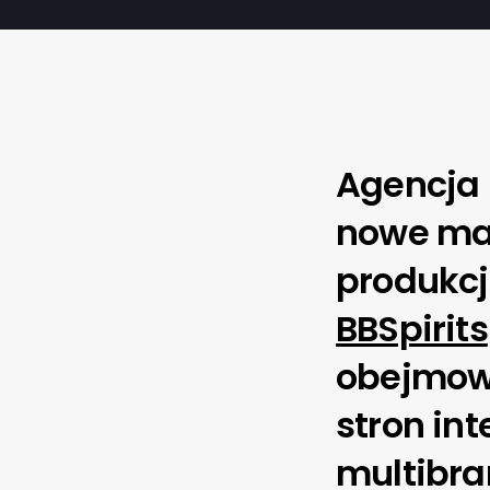
Agencja 
nowe mar
produkcji
BBSpirits
obejmowa
stron int
multibra