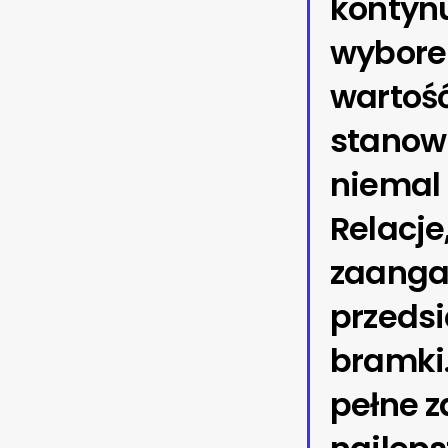
kontyn
wyborem
wartoś
stanowi
niemal 
Relacje
zaanga
przedsi
bramki
pełne z