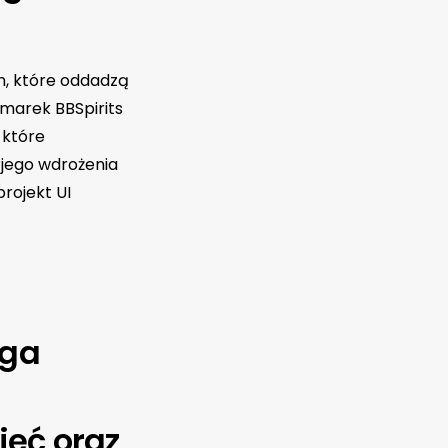
h, które oddadzą
 marek BBSpirits
 które
jego wdrożenia
rojekt UI
aga
jęć oraz