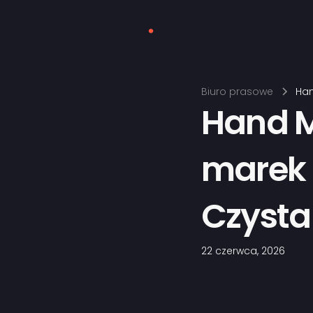
Biuro prasowe
Han
Hand M
marek 
Czyst
22 czerwca, 2026