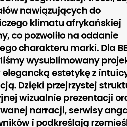
ałów nawiązujących do
czego klimatu afrykańskiej
, co pozwoliło na oddanie
ego charakteru marki. Dla BB
yliśmy wysublimowany proje
 elegancką estetykę z intuic
ją. Dzięki przejrzystej strukt
jnej wizualnie prezentacji or
anej narracji, serwisy ang
ników i podkreślają rzemieś