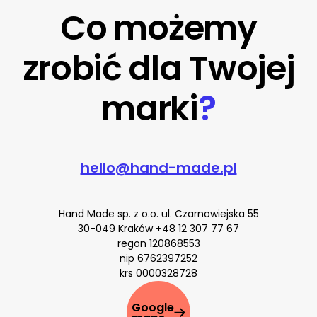
Co możemy
zrobić dla Twojej
marki
?
hello@hand-made.pl
Hand Made sp. z o.o. ul. Czarnowiejska 55
30-049 Kraków
+48 12 307 77 67
regon 120868553
nip 6762397252
krs 0000328728
Google